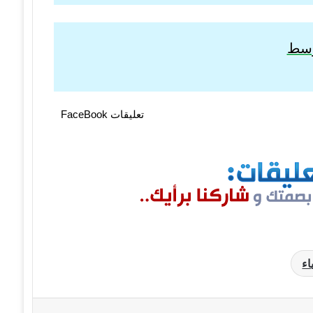
توسط
تعليقات FaceBook
اء