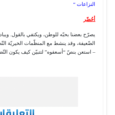
النزاعات “
أحُضّر
يصرّح بعضنا بحبّه للوطن، ويكتفي بالقول. ويب
الضّعيفة، وقد ينشط مع المنظّمات الخيريّة التّضا
– استعن بنصّ “أسعفوه” لتتبيّن كيف يكون الت