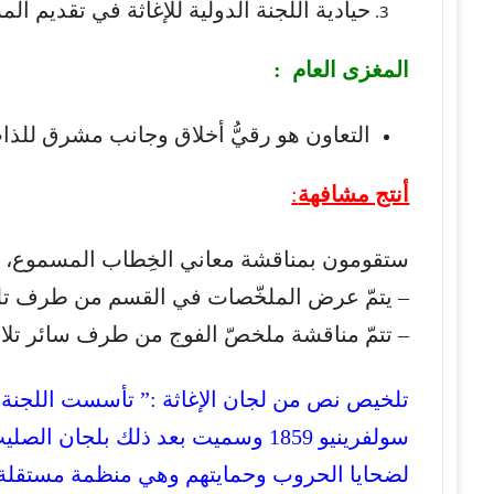
حيادية اللجنة الدولية للإغاثة في تقديم ا
المغزى العام :
التعاون هو رقيُّ أخلاق وجانب مشرق للذا
أنتج مشافهة
:
ستقومون بمناقشة معاني الخِطاب المسموع، قصد
– يتمّ عرض الملخّصات في القسم من طرف تلمي
– تتمّ مناقشة ملخصّ الفوج من طرف سائر تلام
تلخيص نص من لجان الإغاثة :” تأسست اللجنة ا
سولفرينيو 1859 وسميت بعد ذلك بلج
لضحايا الحروب وحمايتهم وهي منظمة مستقلة ت