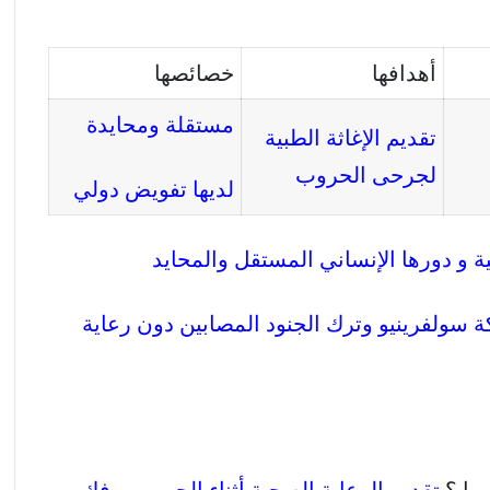
أهدافها
خصائصها
مستقلة ومحايدة
تقديم الإغاثة الطبية
لجرحى الحروب
لديها تفويض دولي
لية و دورها الإنساني المستقل والمحايد
 سولفرينيو وترك الجنود المصابين دون رعاية
ها ؟
تقديم الرعاية الصحية أثناء الحروب و فك