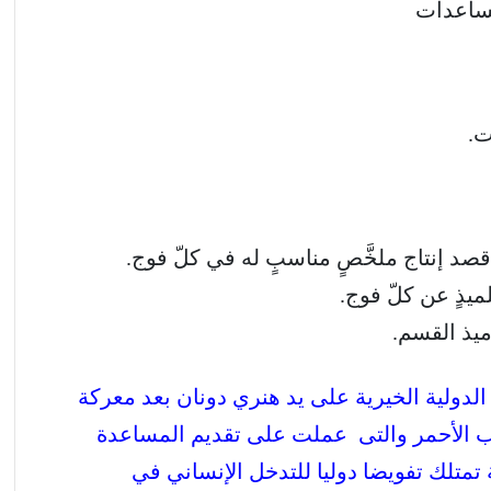
لمساعدات
ت.
 إنتاج ملخَّصٍ مناسبٍ له في كلّ فوج.
ذٍ عن كلّ فوج.
يذ القسم.
لدولية الخيرية على يد هنري دونان بعد معركة
ان الصليب الأحمر والتى عملت على تقديم المساعدة
متلك تفويضا دوليا للتدخل الإنساني في