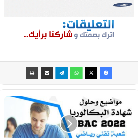
فيسبوك
‫X
واتساب
تيلقرام
مشاركة عبر البريد
طباعة
تصحيح
موضوع
هندسة
الطرائق
بكالوريا
2022