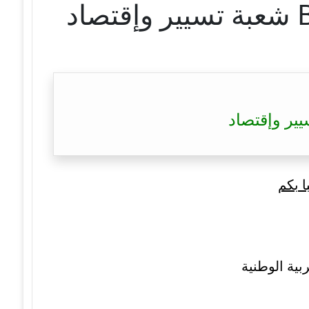
ا بكم
بية الوطنية