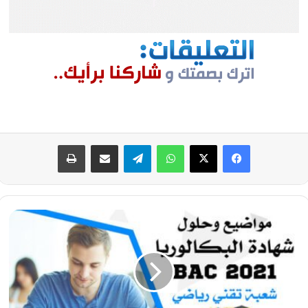
فيسبوك
‫X
واتساب
تيلقرام
مشاركة عبر البريد
طباعة
تصحيح
موضوع
اللغة
الفرنسية
بكالوريا
2021