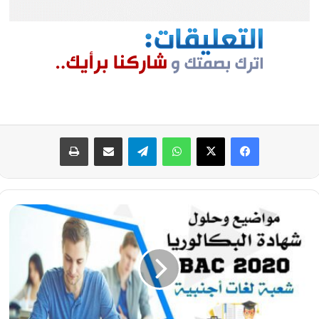
فيسبوك
‫X
واتساب
تيلقرام
مشاركة عبر البريد
طباعة
تصحيح
موضوع
اللغة
الألمانية
بكالوريا
2020
-