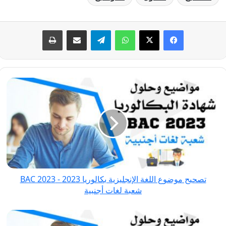
فيسبوك
‫X
واتساب
تيلقرام
مشاركة عبر البريد
طباعة
تصحيح
موضوع
اللغة
الإنجليزية
بكالوريا
2023
-
BAC
تصحيح موضوع اللغة الإنجليزية بكالوريا 2023 - BAC 2023
2023
شعبة لغات أجنبية
شعبة
لغات
تصحيح
أجنبية