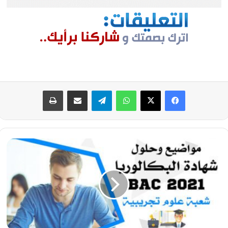
فيسبوك
‫X
واتساب
تيلقرام
مشاركة عبر البريد
طباعة
تصحيح
موضوع
العلوم
الإسلامية
بكالوريا
2021
-