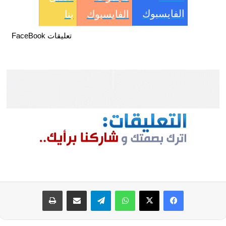
الفايسبوك
الفايسبوك
بنا
تعليقات FaceBook
فيسبوك
‫X
واتساب
تيلقرام
مشاركة عبر البريد
طباعة