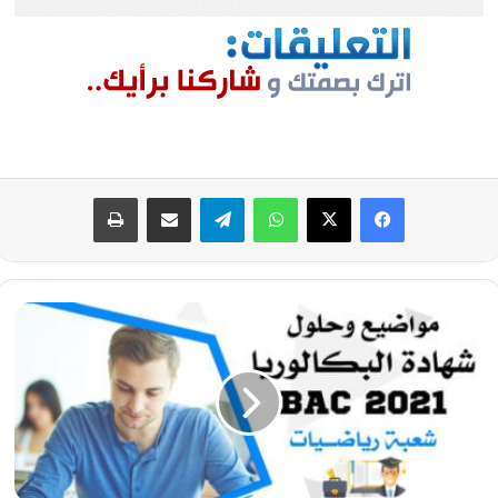
فيسبوك
‫X
واتساب
تيلقرام
مشاركة عبر البريد
طباعة
تصحيح
موضوع
الرياضيات
بكالوريا
2021
-
BAC