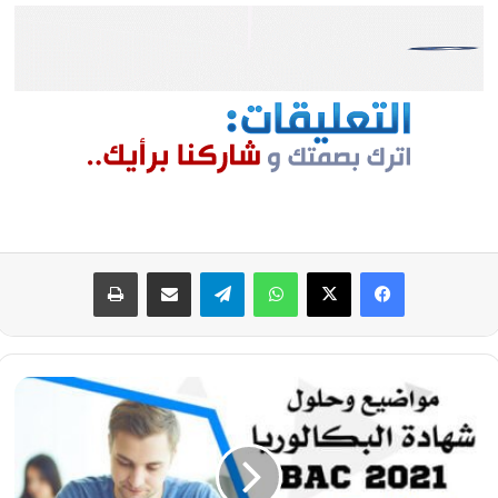
فيسبوك
‫X
واتساب
تيلقرام
مشاركة عبر البريد
طباعة
تصحيح
موضوع
العلوم
الفيزيائية
بكالوريا