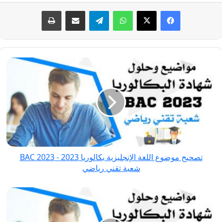
فيسبوك
‫X
واتساب
تيلقرام
مشاركة عبر البريد
طباعة
تصحيح
موضوع
اللغة
الإنجليزية
بكالوريا
2023
-
BAC
تصحيح موضوع اللغة الإنجليزية بكالوريا 2023 - BAC 2023
2023
شعبة تقني رياضي
شعبة
تقني
تصحيح
رياضي
موضوع
التاريخ