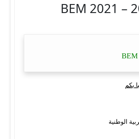
ا بكم
بية الوطنية