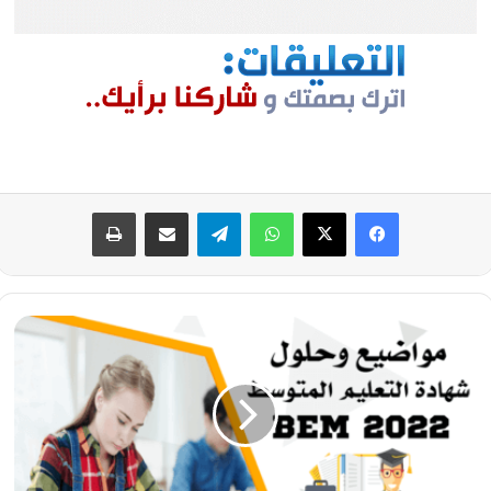
فيسبوك
‫X
واتساب
تيلقرام
مشاركة عبر البريد
طباعة
تصحيح
موضوع
التربية
المدنية
شهادة
التعليم
المتوسط