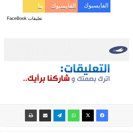
الفايسبوك
الفايسبوك
بنا
تعليقات FaceBook
فيسبوك
‫X
واتساب
تيلقرام
مشاركة عبر البريد
طباعة