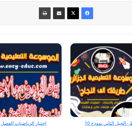
فيسبوك
‫X
مشاركة عبر البريد
طباعة
إختبار
الرياضيات
الفصل
الثاني
للسنة
الثالثة
متوسط
-
الجيل
الثاني
نموذج
الجيل الثاني نموذج 10
إختبار الرياضيات الفصل ال
1