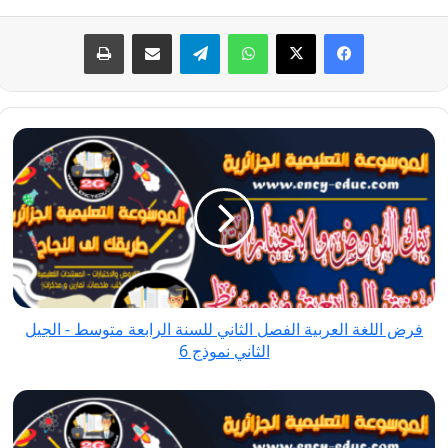
فيسبوك
‫X
واتساب
تيلقرام
مشاركة عبر البريد
طباعة
فرض
اللغة
العربية
الفصل
الثاني
للسنة
الرابعة
متوسط
فرض اللغة العربية الفصل الثاني للسنة الرابعة متوسط - الجيل
-
الثاني نموذج 6
الجيل
الثاني
فرض
نموذج
اللغة
6