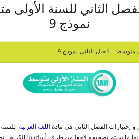
لفصل الثاني للسنة الأولى مت
نموذج 9
 متوسط – الجيل الثاني نموذج 9
 و إختبارات الفصل الثاني في مادة
اللغة العربية
للسنة 
نها ما سيتم تصحيحه لاحقا من طرف أساتذتنا الكرام . نط