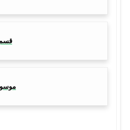
قسم م
موسوعة