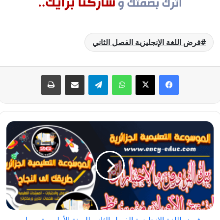
فرض اللغة الإنجليزية الفصل الثاني
فيسبوك
‫X
واتساب
تيلقرام
مشاركة عبر البريد
طباعة
فرض
اللغة
الإنجليزية
الفصل
الثاني
للسنة
الأولى
متوسط