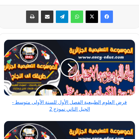
فيسبوك
‫X
واتساب
تيلقرام
مشاركة عبر البريد
طباعة
فرض
العلوم
الطبيعية
الفصل
الأول
للسنة
الأولى
متوسط
فرض العلوم الطبيعية الفصل الأول للسنة الأولى متوسط -
-
الجيل الثاني نموذج 2
الجيل
الثاني
فرض
نموذج
العلوم
2