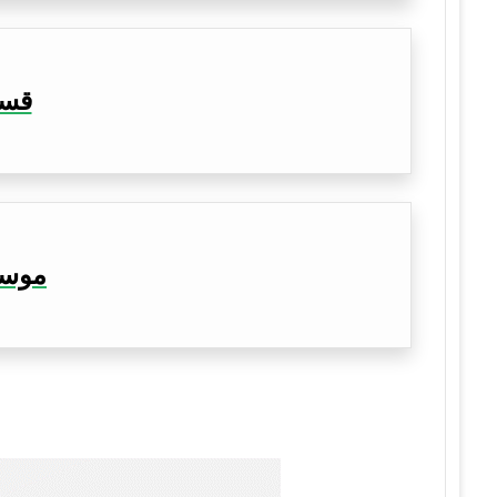
قسم
موسوع