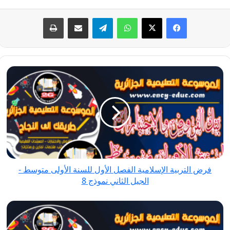
فيسبوك
‫X
واتساب
تيلقرام
مشاركة عبر البريد
طباعة
فرض
التربية
الإسلامية
الفصل
الأول
للسنة
الأولى
متوسط
فرض التربية الإسلامية الفصل الأول للسنة الأولى متوسط -
-
الجيل الثاني نموذج 8
الجيل
الثاني
فرض
نموذج
التربية
8