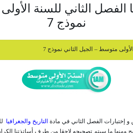
 الفصل الثاني للسنة الأولى
نموذج 7
لأولى متوسط – الجيل الثاني نموذج 7
 و إختبارات الفصل الثاني في مادة
التاريخ والجغرافيا
لل
يح ومنها ما سيتم تصحيحه لاحقا من طرف أساتذتنا الكرام