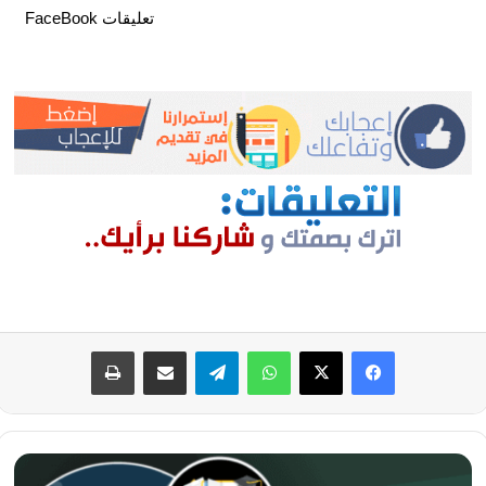
تعليقات FaceBook
فيسبوك
‫X
واتساب
تيلقرام
مشاركة عبر البريد
طباعة
درس