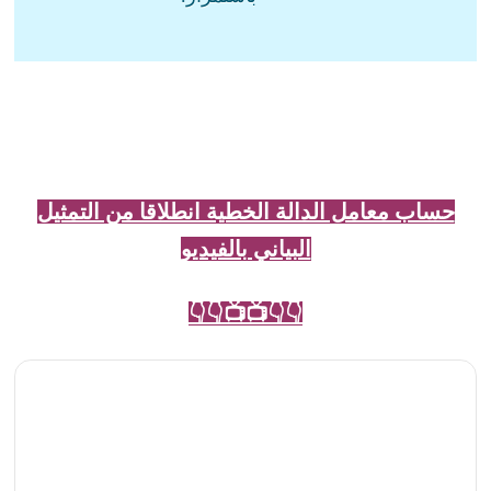
حساب معامل الدالة الخطية انطلاقا من التمثيل
البياني بالفيديو
👇👇📺📺👇👇