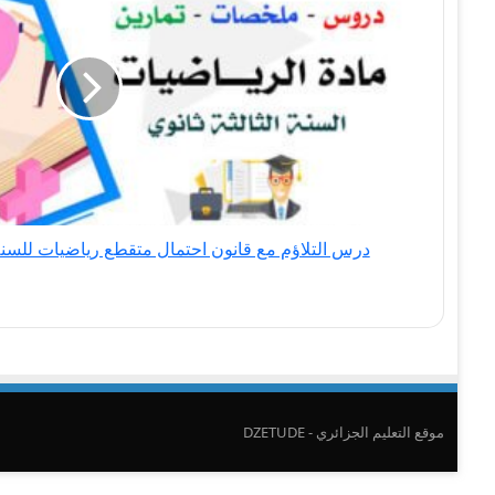
قانون
احتمال
متقطع
رياضيات
للسنة
الثالثة
ثانوي
-
BAC
درس التلاؤم مع قانون احتمال متقطع رياضيات للسنة الثالثة 
علمي
موقع التعليم الجزائري - DZETUDE