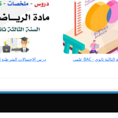
الاحداث
المستقلة
رياضيات
للسنة
الثالثة
ثانوي
-
BAC
علمي
ثانوي - BAC علمي