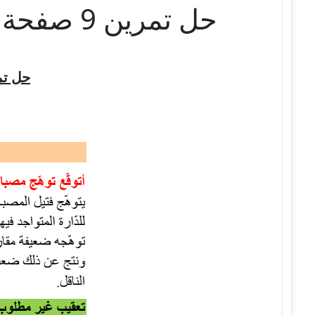
حل تمرين 9 صفحة 86 الفيزياء للسنة الثالثة متوسط – الجيل الثاني
حل تم