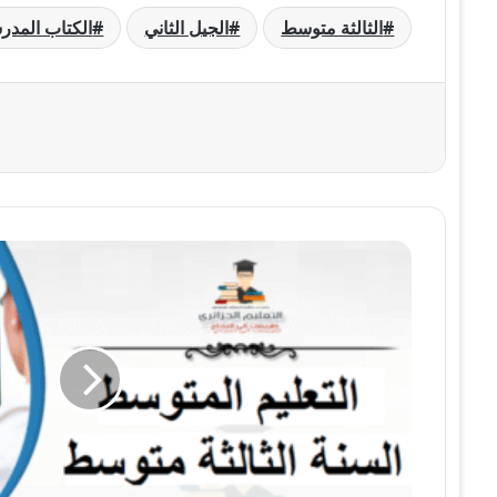
الثالثة متوسط
الجيل الثاني
الكتاب المد
حل
تمرين
8
صفحة
86
الفيزياء
للسنة
الثالثة
متوسط
-