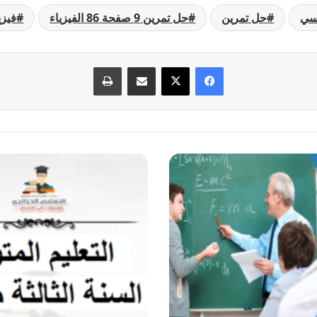
رسي
حل تمرين
حل تمرين 9 صفحة 86 الفيزياء
فيزي
فيسبوك
‫X
مشاركة عبر البريد
طباعة
حل
تمرين
10
صفحة
86
الفيزياء
للسنة
الثالثة
متوسط
-