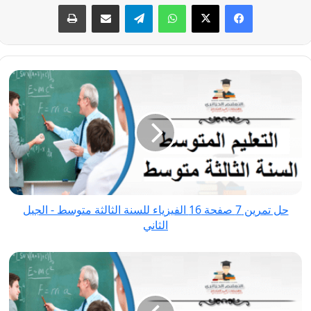
فيسبوك
‫X
واتساب
تيلقرام
مشاركة عبر البريد
طباعة
حل
تمرين
7
صفحة
16
الفيزياء
للسنة
الثالثة
حل تمرين 7 صفحة 16 الفيزياء للسنة الثالثة متوسط - الجيل
متوسط
الثاني
-
الجيل
حل
الثاني
تمرين
9
صفحة