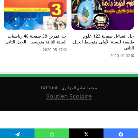
حل أتساءل صفحة 123 علوم
حل تمرين 38 صفحة 48 رياضيات
طبيعية للسنة الأولى متوسط الجيل
السنة الثالثة متوسط – الجيل الثاني
الثاني
2020-05-17
2020-10-02
موقع التعليم الجزائري - DZETUDE
Soutien Scolaire