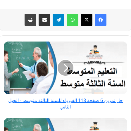
فيسبوك
‫X
واتساب
تيلقرام
مشاركة عبر البريد
طباعة
حل
تمرين
6
صفحة
118
الفيزياء
للسنة
الثالثة
حل تمرين 6 صفحة 118 الفيزياء للسنة الثالثة متوسط - الجيل
متوسط
الثاني
-
الجيل
حل
الثاني
تمرين