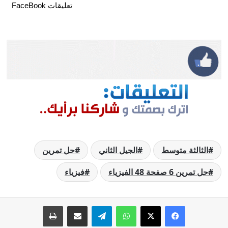
تعليقات FaceBook
الثالثة متوسط
الجيل الثاني
حل تمرين
حل تمرين 6 صفحة 48 الفيزياء
فيزياء
فيسبوك
‫X
واتساب
تيلقرام
مشاركة عبر البريد
طباعة