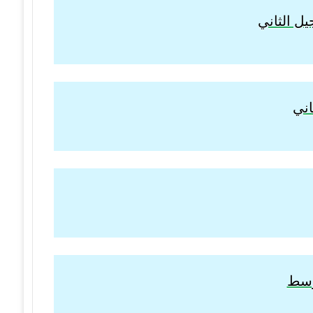
ل الثاني
اني
توسط