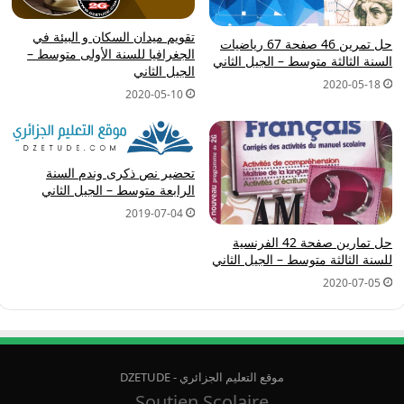
تقويم ميدان السكان و البيئة في
حل تمرين 46 صفحة 67 رياضيات
الجغرافيا للسنة الأولى متوسط –
السنة الثالثة متوسط – الجيل الثاني
الجيل الثاني
2020-05-18
2020-05-10
تحضير نص ذكرى وندم السنة
الرابعة متوسط – الجيل الثاني
2019-07-04
حل تمارين صفحة 42 الفرنسية
للسنة الثالثة متوسط – الجيل الثاني
2020-07-05
موقع التعليم الجزائري - DZETUDE
Soutien Scolaire