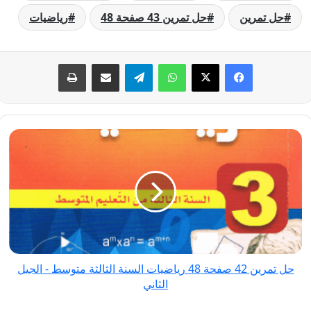
حل تمرين
حل تمرين 43 صفحة 48
رياضيات
فيسبوك
‫X
واتساب
تيلقرام
مشاركة عبر البريد
طباعة
حل
تمرين
42
صفحة
48
رياضيات
السنة
الثالثة
حل تمرين 42 صفحة 48 رياضيات السنة الثالثة متوسط - الجيل
متوسط
الثاني
-
الجيل