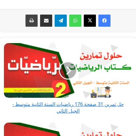
فيسبوك
‫X
واتساب
تيلقرام
مشاركة عبر البريد
طباعة
حل
تمرين
31
صفحة
176
رياضيات
السنة
الثانية
حل تمرين 31 صفحة 176 رياضيات السنة الثانية متوسط -
متوسط
الجيل الثاني
-
الجيل
حل
الثاني
تمرين