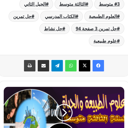
3 متوسط
الثالثة متوسط
الجيل الثاني
العلوم الطبيعية
الكتاب المدرسي
حل تمرين
حل تمرين 3 صفحة 94
حل نشاط
علوم طبيعية
فيسبوك
‫X
واتساب
تيلقرام
مشاركة عبر البريد
طباعة
حل
تمرين
2
صفحة
94
العلوم