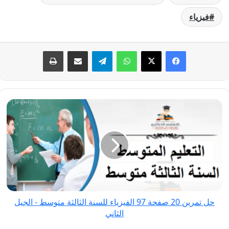
فيزياء
فيسبوك
‫X
واتساب
تيلقرام
مشاركة عبر البريد
طباعة
حل
تمرين
20
صفحة
97
الفيزياء
للسنة
الثالثة
حل تمرين 20 صفحة 97 الفيزياء للسنة الثالثة متوسط - الجيل
متوسط
الثاني
-
الجيل