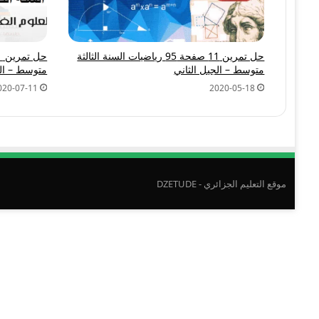
حل تمرين 11 صفحة 95 رياضيات السنة الثالثة
متوسط – الجيل الثاني
متوسط – الج
020-07-11
2020-05-18
موقع التعليم الجزائري - DZETUDE