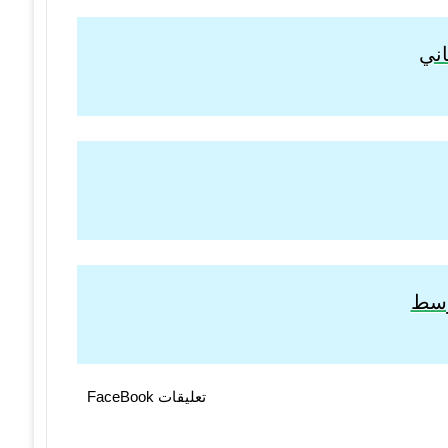
اني
توسط
تعليقات FaceBook