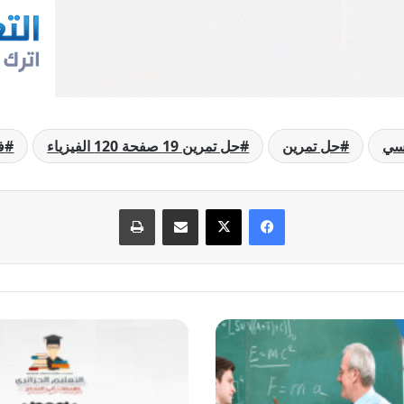
رسي
حل تمرين
حل تمرين 19 صفحة 120 الفيزياء
ف
فيسبوك
‫X
مشاركة عبر البريد
طباعة
حل
تمرين
20
صفحة