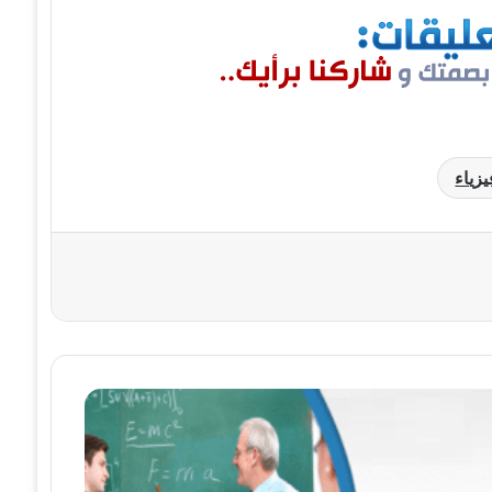
يزياء