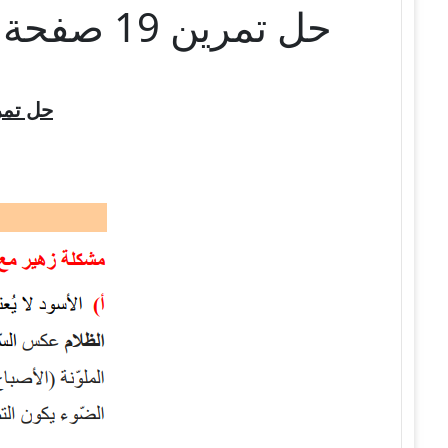
حل تمرين 19 صفحة 120 الفيزياء للسنة الثالثة متوسط – الجيل الثاني
حل تمري