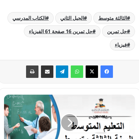
الثالثة متوسط
الجيل الثاني
الكتاب المدرسي
حل تمرين
حل تمرين 16 صفحة 61 الفيزياء
فيزياء
فيسبوك
‫X
واتساب
تيلقرام
مشاركة عبر البريد
طباعة
حل
تمرين
15
صفحة
61
الفيزياء