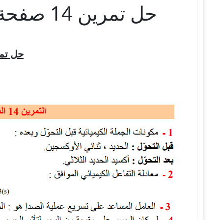
حل تمرين 14 صفحة 35 الفيزياء للسنة الثالثة متوسط – الجيل الثاني
حل تمري