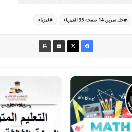
حل تمرين 14 صفحة 35 الفيزياء
فيزياء
فيسبوك
‫X
مشاركة عبر البريد
طباعة
حل
تمرين
15
صفحة
35
الفيزياء
للسنة
الثالثة