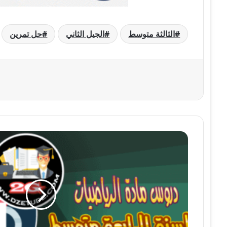
الثالثة متوسط
الجيل الثاني
حل تمرين
درس
حل
مشكلات
بتوظيف
جملة
معادلتين
من
الدرجة