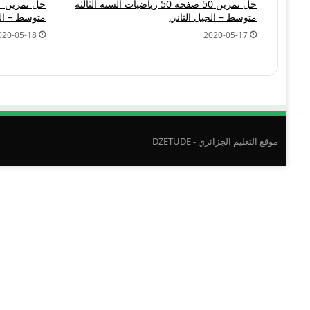
حل تمرين 50 صفحة 50 رياضيات السنة الثالثة
متوسط – الجيل الثاني
متوسط – الج
020-05-18
2020-05-17
موقع التعليم الجزائري - DZETUDE