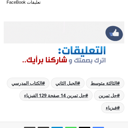
تعليقات FaceBook
الثالثة متوسط
الجيل الثاني
الكتاب المدرسي
حل تمرين
حل تمرين 14 صفحة 129 الفيزياء
فيزياء
فيسبوك
‫X
واتساب
تيلقرام
مشاركة عبر البريد
طباعة