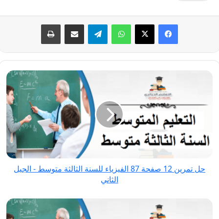
فيسبوك
‫X
واتساب
تيلقرام
مشاركة عبر البريد
طباعة
حل
تمرين
12
صفحة
87
الفيزياء
للسنة
الثالثة
حل تمرين 12 صفحة 87 الفيزياء للسنة الثالثة متوسط - الجيل
متوسط
الثاني
-
الجيل
حل
الثاني
تمرين