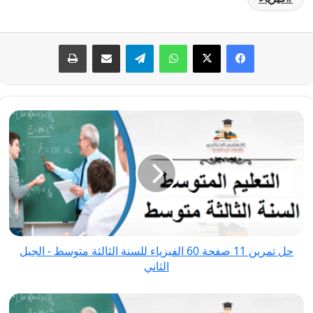
فيسبوك
‫X
واتساب
تيلقرام
مشاركة عبر البريد
طباعة
حل
تمرين
11
صفحة
60
الفيزياء
للسنة
الثالثة
حل تمرين 11 صفحة 60 الفيزياء للسنة الثالثة متوسط - الجيل
متوسط
الثاني
-
الجيل
حل
الثاني