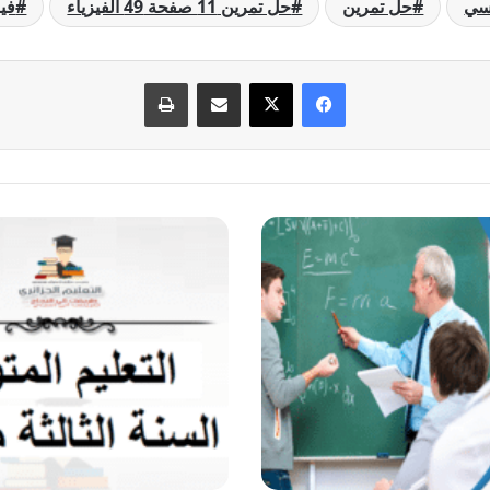
رسي
حل تمرين
حل تمرين 11 صفحة 49 الفيزياء
فيز
فيسبوك
‫X
مشاركة عبر البريد
طباعة
حل
تمرين
12
صفحة
49
الفيزياء
للسنة
الثالثة
متوسط
-