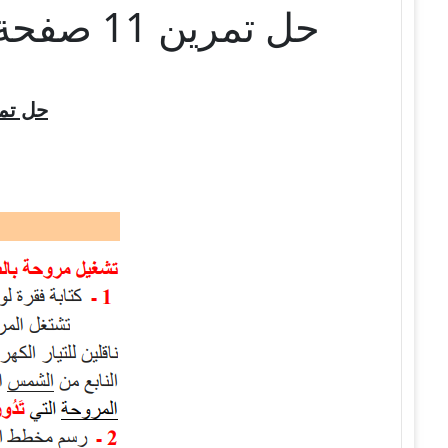
حل تمرين 11 صفحة 49 الفيزياء للسنة الثالثة متوسط – الجيل الثاني
حل تمري