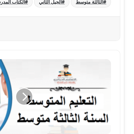
الثالثة متوسط
الجيل الثاني
الكتاب المد
حل
تمرين
10
صفحة
48
الفيزياء
للسنة
الثالثة
متوسط
-