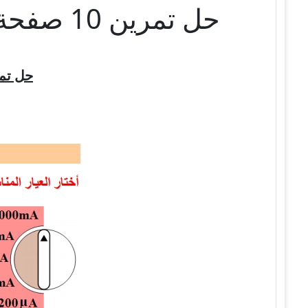
حل تمرين 10 صفحة 86 الفيزياء للسنة الثالثة متوسط – الجيل الثاني
حل تمري