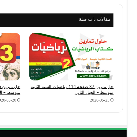
مقالات ذات صلة
حل تمرين 37 صفحة 114 رياضيات السنة الثانية
متوسط – الجيل الثاني
متوسط – الج
020-05-20
2020-05-25