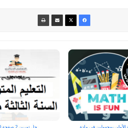
فيسبوك
‫X
مشاركة عبر البريد
طباعة
حل
تمرين
2
صفحة
70
الفيزياء
للسنة
الثالثة
متوسط
-
الجيل
الأولى بمجهولين في مادة
حل تمرين 2 صفحة 70 الفيزياء للسنة الثالثة متوسط - الجيل الثاني