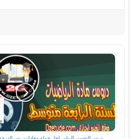
درس
التفسير
البياني
لحل
جملة
معادلتين
من
الدرجة
الأولى
بمجهولين
في
درس التفسير البياني لحل جملة معادلتين من الدرجة 