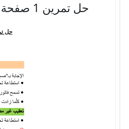
حل تمرين 1 صفحة 70 الفيزياء للسنة الثالثة متوسط – الجيل الثاني
حل تم