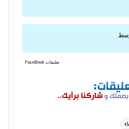
توسط
تعليقات FaceBook
اء