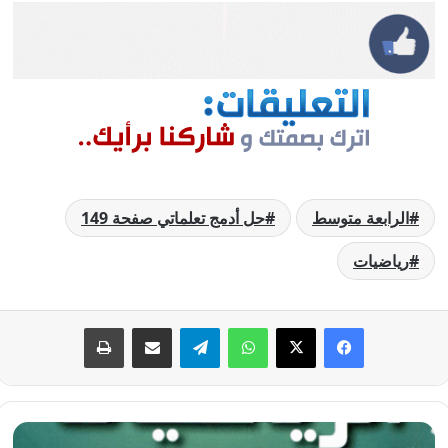
الرابعة متوسط
حل أدمج تعلماتي صفحة 149
رياضيات
فيسبوك
‫X
واتساب
تيلقرام
مشاركة عبر البريد
طباعة
حل