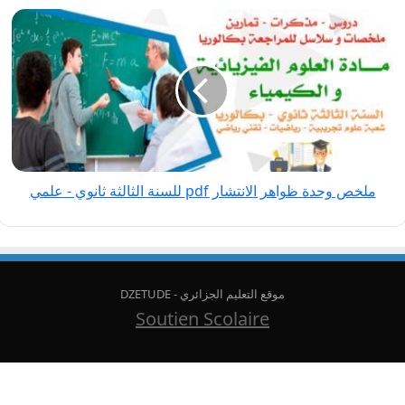
ملخص
وحدة ظواهر
الانتشار pdf
للسنة
الثالثة
ثانوي
-
علمي
ملخص وحدة ظواهر الانتشار pdf للسنة الثالثة ثانوي - علمي
موقع التعليم الجزائري - DZETUDE
Soutien Scolaire