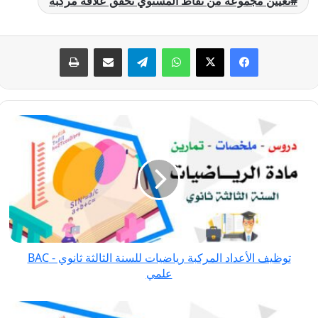
تعيين مجموعة من نقاط المستوي تحقق علاقة مركبة
فيسبوك
‫X
واتساب
تيلقرام
مشاركة عبر البريد
طباعة
توظيف
الأعداد
المركبة
رياضيات
للسنة
الثالثة
ثانوي
-
توظيف الأعداد المركبة رياضيات للسنة الثالثة ثانوي - BAC
BAC
علمي
علمي
درس المتتاليات