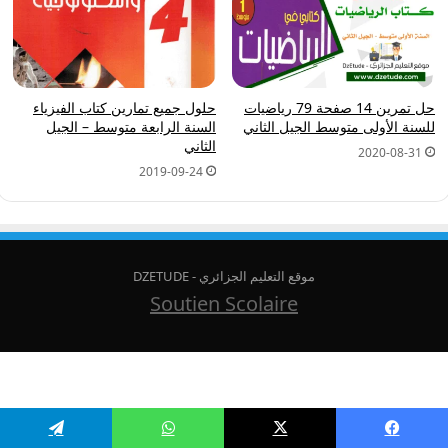
حل تمرين 14 صفحة 79 رياضيات
حلول جميع تمارين كتاب الفيزياء
للسنة الأولى متوسط الجيل الثاني
السنة الرابعة متوسط – الجيل
الثاني
2020-08-31
2019-09-24
موقع التعليم الجزائري - DZETUDE
Soutien Scolaire
يسبوك
‫X
واتساب
تيلقرام