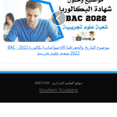
التاريخ
والجغرافيا
(الإجتماعيات)
بكالوريا
2022
-
BAC
موضوع التاريخ والجغرافيا (الإجتماعيات) بكالوريا 2022 - BAC
2022 شعبة
2022 شعبة علوم تجريبية
علوم
تجريبية
موقع التعليم الجزائري - DZETUDE
Soutien Scolaire